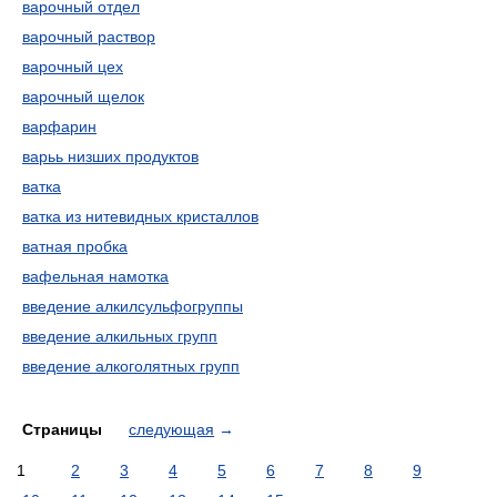
варочный отдел
варочный раствор
варочный цех
варочный щелок
варфарин
варьь низших продуктов
ватка
ватка из нитевидных кристаллов
ватная пробка
вафельная намотка
введение алкилсульфогруппы
введение алкильных групп
введение алкоголятных групп
Страницы
следующая
→
1
2
3
4
5
6
7
8
9